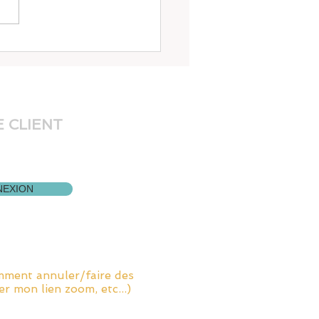
 et respiration 1
 CLIENT
er à votre dossier,
r le bouton:
EXION
els/explications sur le
nnement:
mment annuler/faire des
er mon lien zoom, etc...)
r le bouton: