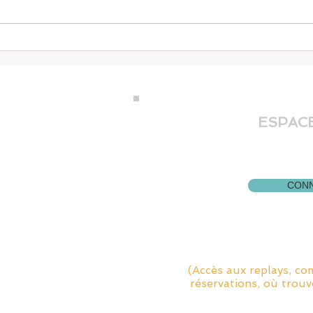
Yoga
Yoga et respiration 2
ville
ESPACE
ph
 2C8
Pour vous connect
cliquez su
CONN
mmondville.com
Pour tous les tutori
fonctio
(Accès aux replays, co
réservations, où trouv
ment
Cliquez su
ité