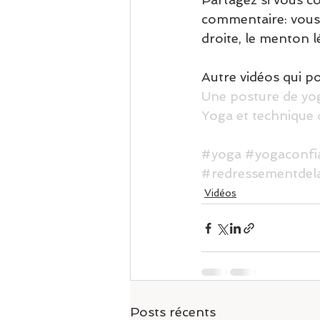
commentaire: vous e
droite, le menton l
Autre vidéos qui po
Une posture de yo
Yoga et technique d
#yoga
#yogaconfi
#redressementdel
Vidéos
Posts récents