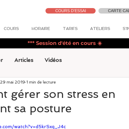
COURS D'ESSAI
CARTE CA
COURS
HORAIRE
TARIFS
ATELIERS
S'
*** Session d'été en cours
☀️
r
Articles
Vidéos
29 mai 2019
1 min de lecture
 gérer son stress en
t sa posture
e.com/watch?v=d5krSxq_J4c