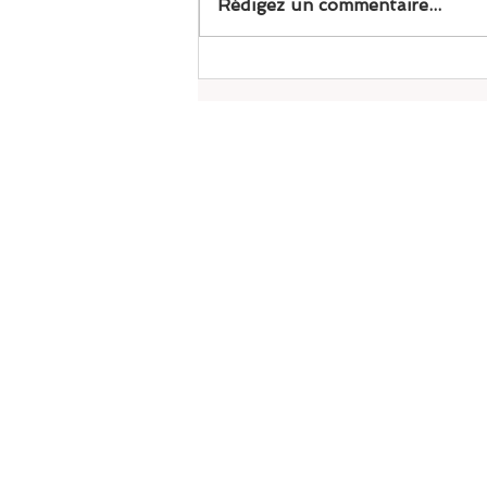
Rédigez un commentaire...
Mouvance Drummond
1031 Boul St-Jose
Drummondville,
J2C
819-968-4104
info@mouvancedru
Termes et conditions
générales de vente
Politique de rembourse
Politique de confidential