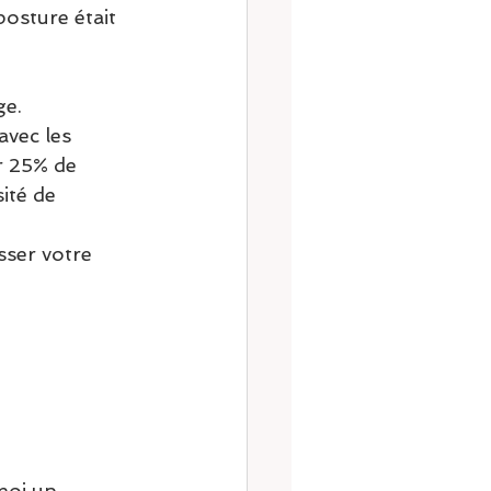
osture était 
ge.
avec les 
r 25% de 
ité de 
sser votre 
moi un 