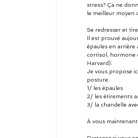
stress? Ça ne donn
le meilleur moyen d
Se redresser et tir
Il est prouvé aujou
épaules en arrière
cortisol, hormone d
Harvard).
Je vous propose ic
posture.
1/ les épaules
2/ les étirements a
3/ la chandelle ave
À vous maintenant,
Partagez si vous co