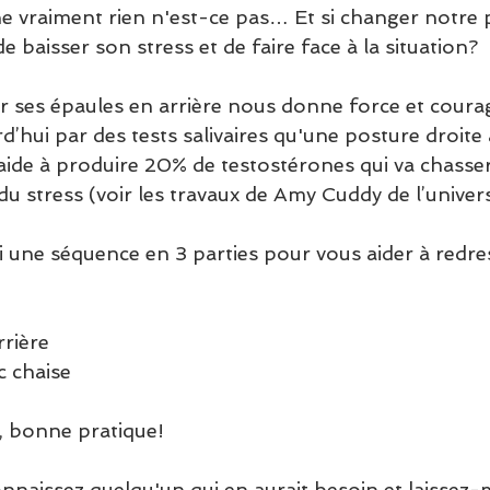
e vraiment rien n'est-ce pas… Et si changer notre p
e baisser son stress et de faire face à la situation?
er ses épaules en arrière nous donne force et coura
rd’hui par des tests salivaires qu'une posture droite 
 aide à produire 20% de testostérones qui va chasse
u stress (voir les travaux de Amy Cuddy de l’univers
i une séquence en 3 parties pour vous aider à redre
rrière
c chaise
 bonne pratique! 
nnaissez quelqu'un qui en aurait besoin et laissez-