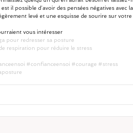
st il possible d’avoir des pensées négatives avec l
égèrement levé et une esquisse de sourire sur votre
urraient vous intéresser 
ga pour redresser sa posture
e respiration pour réduire le stress
anceensoi
#confianceensoi
#courage
#stress
aposture