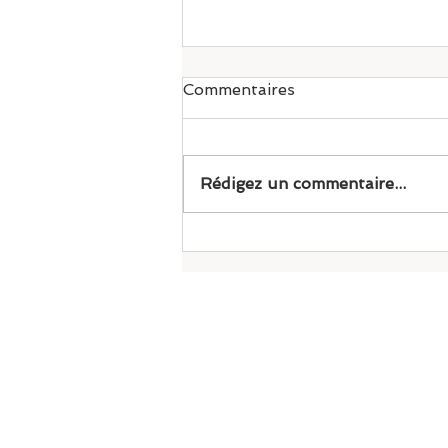
Commentaires
Pilates
Rédigez un commentaire...
Mouvance Drummond
1031 Boul St-Jose
Drummondville,
J2C