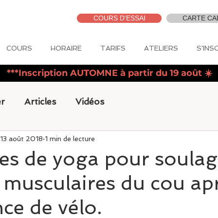
COURS D'ESSAI
CARTE CA
COURS
HORAIRE
TARIFS
ATELIERS
S'INS
***Inscription AUTOMNE à partir du 19 août ☀️
r
Articles
Vidéos
13 août 2018
1 min de lecture
es de yoga pour soulag
 musculaires du cou ap
ce de vélo.