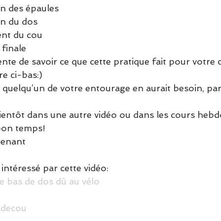
n des épaules
on du dos
nt du cou
 finale
ente de savoir ce que cette pratique fait pour votre c
e ci-bas:)
 quelqu’un de votre entourage en aurait besoin, par
ientôt dans une autre vidéo ou dans les cours hebd
 bon temps!
renant
intéressé par cette vidéo:
e bas de dos dû au vélo
decou