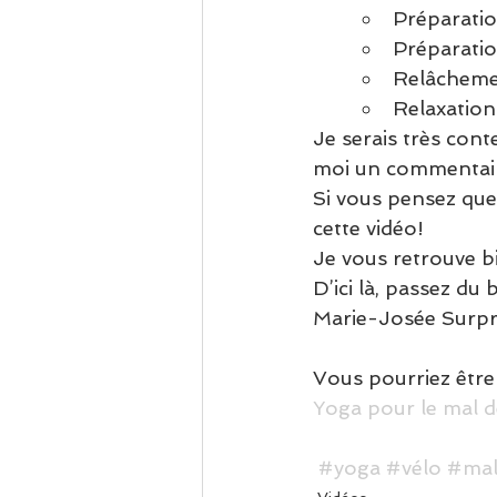
Préparatio
Préparati
Relâcheme
Relaxation
Je serais très cont
moi un commentair
Si vous pensez que
cette vidéo! 
Je vous retrouve b
D’ici là, passez du
Marie-Josée Surp
Vous pourriez être 
Yoga pour le mal d
#yoga
#vélo
#mal