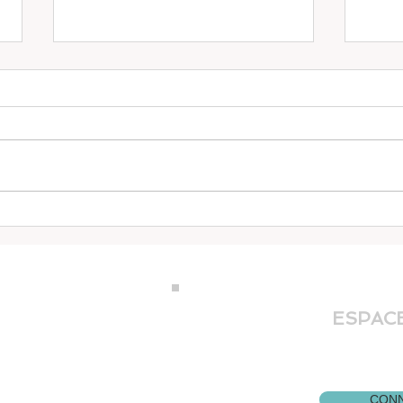
Yoga
Yoga et respiration 2
ville
ESPACE
ph
 2C8
Pour vous connect
cliquez su
CONN