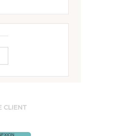
 et respiration 1
 CLIENT
er à votre dossier,
r le bouton:
EXION