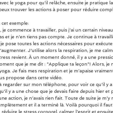
avec le yoga pour qu'il relâche, ensuite je pratique la
e peux trouver les actions à poser pour réduire co
 cet exemple:
, je commence à travailler, puis j'ai un certain nivea
 et je n'en tiens pas compte. Je continue à travaille
 je pose toutes les actions nécessaires pour exécute
'augmenter. J'utilise alors la respiration, je me calme
tress revient. À un moment donné, il y a une pressi
oment que je me dit : "Applique ta leçon"! Alors, je m
yoga. Je fais mes respiration et je m'apaise vraiment.
us propose dans cette vidéo.
regarder sur mon téléphone, pour voir ce qu'il y a à
il y a une chose que je devais faire depuis hier et 
ne action, je n'avais rien fait. Toute de suite je m'y 
mplètement et il a terminé là. Voilà pourquoi il faut
 réduire le stress corporel, calmer l'esprit et ensuit