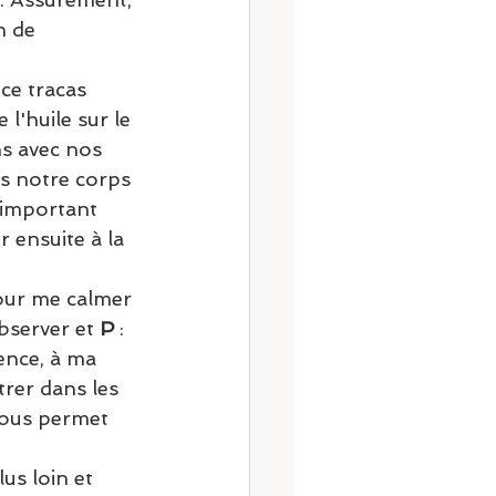
n de 
 ce tracas 
l'huile sur le 
ns avec nos 
ors notre corps 
t important 
r ensuite à la 
pour me calmer 
bserver et 
P
 : 
ence, à ma 
trer dans les 
nous permet 
lus loin et 