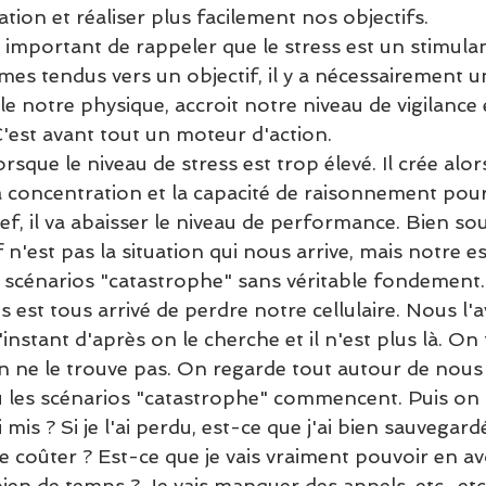
tion et réaliser plus facilement nos objectifs. 
t important de rappeler que le stress est un stimulan
s tendus vers un objectif, il y a nécessairement u
mule notre physique, accroit notre niveau de vigilance
C'est avant tout un moteur d'action. 
lorsque le niveau de stress est trop élevé. Il crée alors
 la concentration et la capacité de raisonnement pour
f, il va abaisser le niveau de performance. Bien sou
 n'est pas la situation qui nous arrive, mais notre es
 scénarios "catastrophe" sans véritable fondement.
s est tous arrivé de perdre notre cellulaire. Nous l'
instant d'après on le cherche et il n'est plus là. On f
n ne le trouve pas. On regarde tout autour de nous 
où les scénarios "catastrophe" commencent. Puis on s
i mis ? Si je l'ai perdu, est-ce que j'ai bien sauvegard
 coûter ? Est-ce que je vais vraiment pouvoir en avo
en de temps ? Je vais manquer des appels, etc., etc