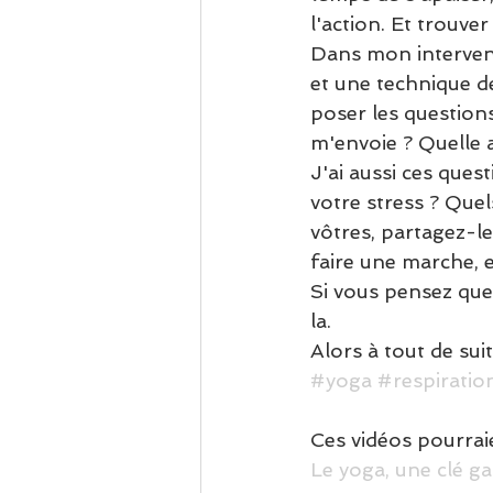
l'action. Et trouver
Dans mon intervent
et une technique de
poser les questions
m'envoie ? Quelle 
J'ai aussi ces ques
votre stress ? Quel
vôtres, partagez-le
faire une marche, e
Si vous pensez que
la. 
Alors à tout de sui
#yoga
#respiratio
Ces vidéos pourrai
Le yoga, une clé g