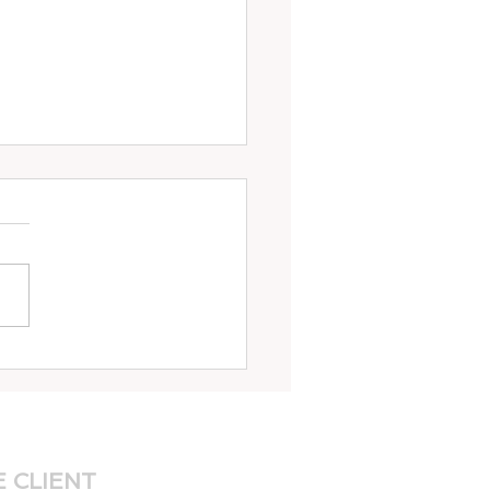
 et respiration 1
 CLIENT