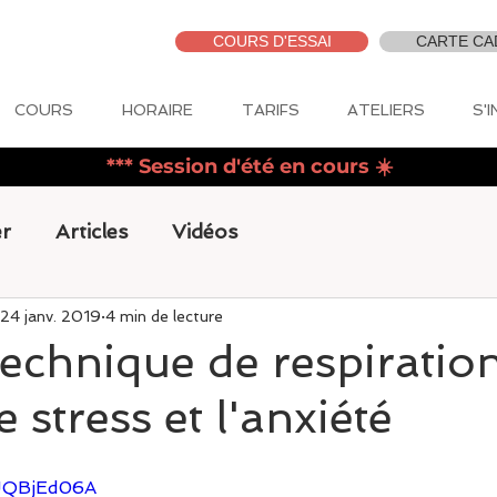
COURS D'ESSAI
CARTE CA
COURS
HORAIRE
TARIFS
ATELIERS
S'
*** Session d'été en cours
☀️
r
Articles
Vidéos
24 janv. 2019
4 min de lecture
technique de respiratio
e stress et l'anxiété
zJQBjEd06A