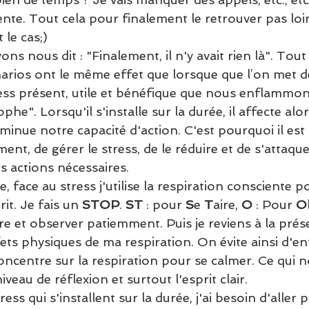
nte. Tout cela pour finalement le retrouver pas loi
 le cas;)
s nous dit : "Finalement, il n'y avait rien là". Tout
arios ont le même effet que lorsque que l’on met de 
tress présent, utile et bénéfique que nous enflammo
phe". Lorsqu'il s'installe sur la durée, il affecte al
 diminue notre capacité d'action. C'est pourquoi il es
ent, de gérer le stress, de le réduire et de s'attaque
s actions nécessaires. 
 face au stress j'utilise la respiration consciente 
it. Je fais un 
STOP
. 
ST
 : pour 
S
e 
T
aire, 
O 
: Pour 
O
re et observer patiemment. Puis je reviens à la prés
fets physiques de ma respiration. On évite ainsi d'en
oncentre sur la respiration pour se calmer. Ce qui 
eau de réflexion et surtout l'esprit clair. 
ess qui s'installent sur la durée, j'ai besoin d'aller p