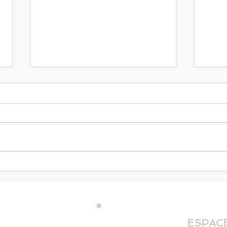
Yoga
Yoga et respiration 2
ville
ESPACE
ph