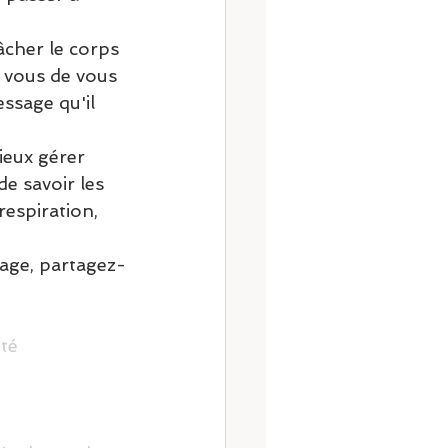
cher le corps 
à vous de vous 
ssage qu'il 
ieux gérer 
e savoir les 
espiration, 
rage, partagez-
té