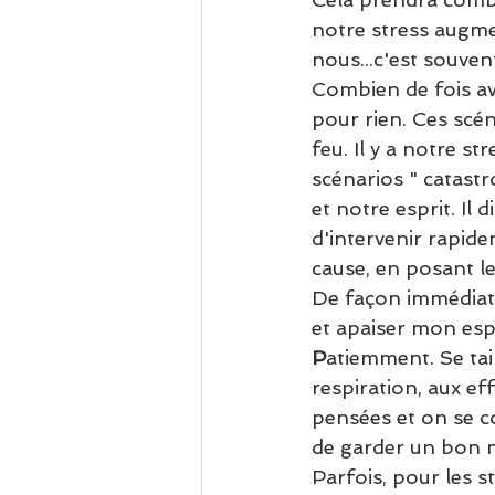
notre stress augme
nous...c'est souvent
Combien de fois avon
pour rien. Ces scén
feu. Il y a notre s
scénarios " catastro
et notre esprit. Il
d'intervenir rapidem
cause, en posant le
De façon immédiate,
et apaiser mon espr
P
atiemment. Se tai
respiration, aux ef
pensées et on se c
de garder un bon niv
Parfois, pour les str