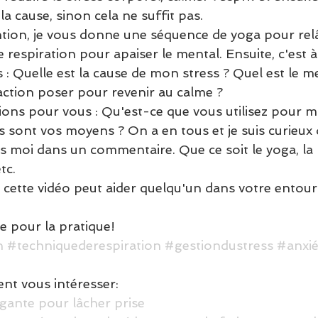
 la cause, sinon cela ne suffit pas. 
ion, je vous donne une séquence de yoga pour relâ
 respiration pour apaiser le mental. Ensuite, c'est 
 : Quelle est la cause de mon stress ? Quel est le me
action poser pour revenir au calme ? 
tions pour vous : Qu'est-ce que vous utilisez pour m
s sont vos moyens ? On a en tous et je suis curieux d
s moi dans un commentaire. Que ce soit le yoga, la r
tc. 
 cette vidéo peut aider quelqu'un dans votre entou
te pour la pratique!
n
#techniquederespiration
#gestiondustress
#anxié
ent vous intéresser:
agante pour lâcher prise