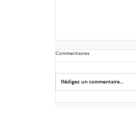
Commentaires
Pilates
Rédigez un commentaire...
Mouvance Drummond
1031 Boul St-Jose