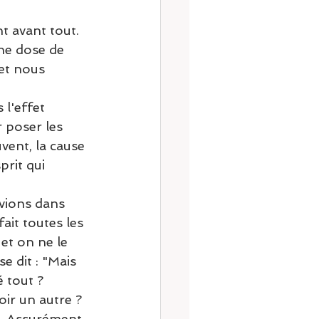
t avant tout. 
ne dose de 
 et nous 
 l'effet 
 poser les 
vent, la cause 
prit qui 
  
avions dans 
ait toutes les 
et on ne le 
e dit : "Mais 
é tout ? 
ir un autre ? 
. Assurément, 