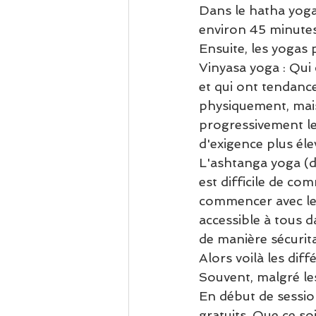
Dans le hatha yoga,
environ 45 minutes
Ensuite, les yogas 
Vinyasa yoga : Qui
et qui ont tendance
physiquement, mais
progressivement le
d'exigence plus éle
L'ashtanga yoga (d’
est difficile de co
commencer avec le v
accessible à tous 
de manière sécurita
Alors voilà les diff
Souvent, malgré les 
En début de sessio
gratuits. Que ce so