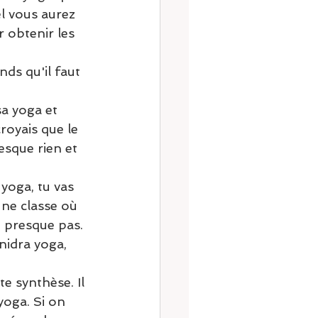
l vous aurez 
 obtenir les 
ds qu'il faut 
a yoga et 
royais que le 
esque rien et 
yoga, tu vas 
 une classe où 
u presque pas. 
nidra yoga, 
e synthèse. Il 
yoga. Si on 