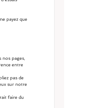
 ne payez que 
s nos pages, 
rence entre 
bliez pas de 
eux sur notre 
ait faire du 