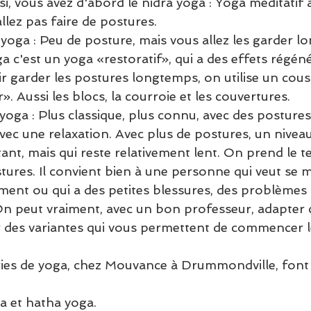
si, vous avez d'abord le nidra yoga : Yoga méditatif a
llez pas faire de postures. 
yin yoga : Peu de posture, mais vous allez les garder 
ga c'est un yoga «restoratif», qui a des effets régéné
r garder les postures longtemps, on utilise un cous
. Aussi les blocs, la courroie et les couvertures. 
ha yoga : Plus classique, plus connu, avec des posture
vec une relaxation. Avec plus de postures, un nivea
ant, mais qui reste relativement lent. On prend le t
tures. Il convient bien à une personne qui veut se m
ent ou qui a des petites blessures, des problèmes d
n peut vraiment, avec un bon professeur, adapter 
des variantes qui vous permettent de commencer le
ies de yoga, chez Mouvance à Drummondville, font 
a et hatha yoga.