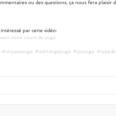
ommentaires ou des questions, ça nous fera plaisir d
intéressé par cette vidéo:
avant votre cours de yoga
a
#vinyasayoga
#ashtangayoga
#yinyoga
#typede