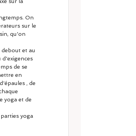
xé sur la 
longtemps. On 
rateurs sur le 
sin, qu'on 
s debout et au 
u d'exigences 
emps de se 
ettre en 
'épaules , de 
chaque 
 yoga et de 
parties yoga 