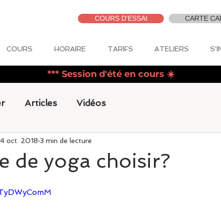
COURS D'ESSAI
CARTE CA
COURS
HORAIRE
TARIFS
ATELIERS
S'
*** Session d'été en cours
☀️
r
Articles
Vidéos
4 oct. 2018
3 min de lecture
e de yoga choisir?
P-TyDWyComM