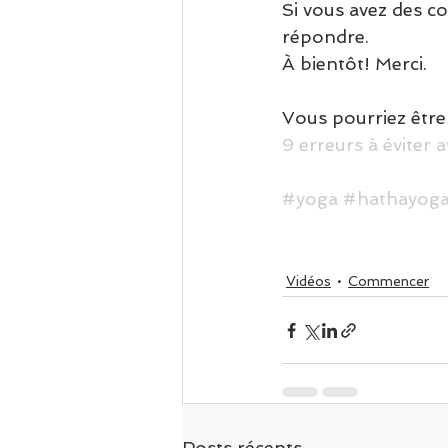
Si vous avez des c
répondre. 
À bientôt! Merci. 
Vous pourriez être 
9 erreurs à éviter 
#yoga
#hathayog
Vidéos
Commencer
Posts récents