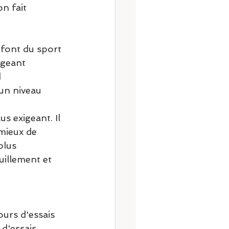
n fait 
 font du sport 
igeant 
 
un niveau 
s exigeant. Il 
 mieux de 
plus 
uillement et 
urs d'essais 
d'essais 