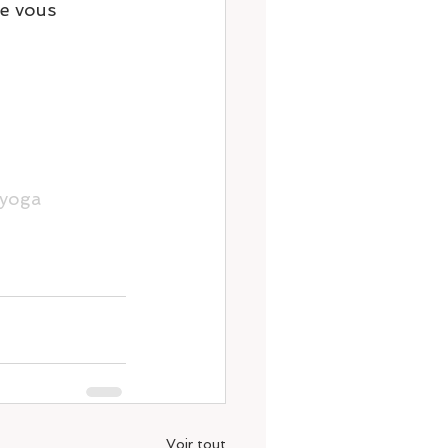
e vous 
yoga
Voir tout