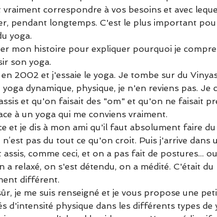
t vraiment correspondre à vos besoins et avec leque
uer, pendant longtemps. C'est le plus important pour
du yoga. 
ter mon histoire pour expliquer pourquoi je compren
ir son yoga. 
 en 2002 et j'essaie le yoga. Je tombe sur du Vinyas
n yoga dynamique, physique, je n'en reviens pas. Je c
assis et qu'on faisait des "om" et qu'on ne faisait pr
face à un yoga qui me conviens vraiment. 
e et je dis à mon ami qu'il faut absolument faire du 
ce n’est pas du tout ce qu'on croit. Puis j'arrive dans
 assis, comme ceci, et on a pas fait de postures... o
n a relaxé, on s'est détendu, on a médité. C'était du 
ent différent. 
ûr, je me suis renseigné et je vous propose une petit
és d'intensité physique dans les différents types de 