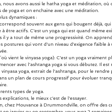
 nous avons aussi le hatha yoga et méditation, où o
 de yoga et on enchaine avec une méditation. 
plus dynamiques : 
 correspond souvent aux gens qui bougent déjà, qui
 à être actifs. C'est un yoga qui est quand même ex
 il y a tout de même une progressivité. On apprend
s postures qui vont d'un niveau d'exigence faible à 
vée.
où vient le vinyasa yoga): C'est un yoga vraiment plu
mmencer avec l'ashtanga yoga si vous débutez. Il est
inyasa yoga, extrait de l'ashtanga, pour le rendre 
dans un plan de cours progressif pour évoluer tranq
ire. 
érents types de yoga. 
explications, le mieux c'est de l'essayer. 
n, chez Mouvance à Drummondville, on offre des co
it en janvier ou en septembre, vous avez 2 semaines 