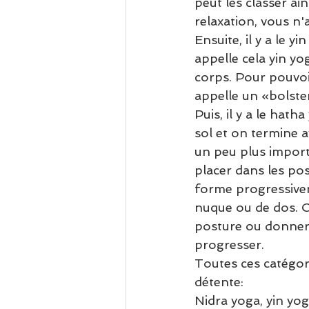
peut les classer ain
relaxation, vous n'a
Ensuite, il y a le 
appelle cela yin yo
corps. Pour pouvoi
appelle un «bolster»
Puis, il y a le hat
sol et on termine a
un peu plus import
placer dans les pos
forme progressivem
nuque ou de dos. O
posture ou donner 
progresser. 
Toutes ces catégor
détente: 
Nidra yoga, yin yog