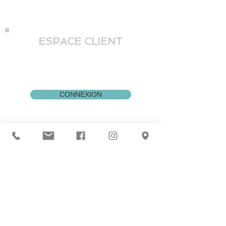
1031 Boul St-Joseph
Drummondville,
J2C 2C8
ESPACE CLIENT
Pour vous connecter à votre
dossier, cliquez sur le bouton:
CONNEXION
Pour tous les
tutoriels/explications sur le
fonctionnement:
(Accès aux replays, comment
annuler/faire des réservations, où
trouver mon lien zoom, etc...)
Cliquez sur le bouton:
INFORMATIONS