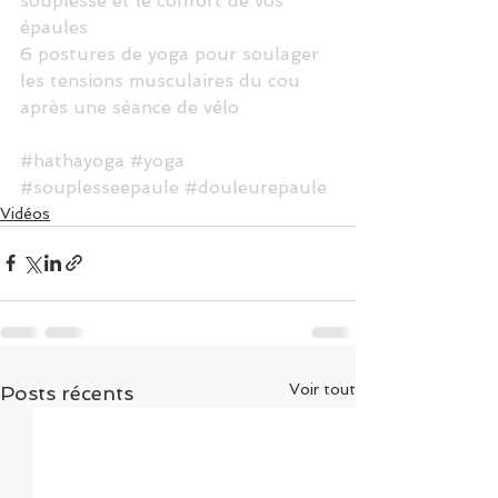
souplesse et le confort de vos 
épaules
6 postures de yoga pour soulager 
les tensions musculaires du cou 
après une séance de vélo
#hathayoga
#yoga
#souplesseepaule
#douleurepaule
Vidéos
Voir tout
Posts récents