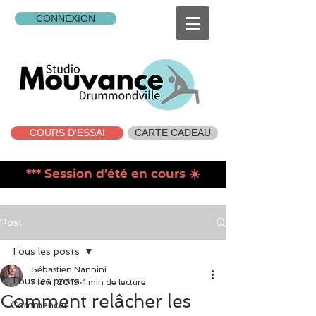
CONNEXION
COURS D'ESSAI
CARTE CADEAU
*** Session d'été en cours
☀️
Post
Tous les posts
Sébastien Nannini
Tous les posts
7 févr. 2019
1 min de lecture
Comment relâcher les
Commencer